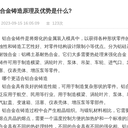
合金铸造原理及优势是什么?
2023-09-15 16:05:09
123
次
铝合金铸件是将熔化的金属装入模具中，以获得各种形状零件
蚀性和铸造工艺性好、对零件结构设计限制小等优点。分为铝硅
耐蚀合金：铝稀土基耐热合金。它们大多需要热处理来强化合金
铸件可用于制造横梁、涡轮叶片、泵体、吊架、车轮、进气口、
塞、仪表壳体、增压泵等零件。
哪个更适合铝合金铸造
铝合金具有良好的铸造性能，可用于制造复杂形状的零件。铝
泛应用于航空、民用等行业。用于制造横梁、涡轮叶片、泵体、
气缸盖、变速箱、活塞、仪表壳体、增压泵等零部件。
铝合金在铸造过程中会产生粗晶组织。与锻轧材料相比，它需
熔点共晶的熔点，需要一个温度控制方便的加热炉和一个标准的
合金具有不同的热处理特性，不同的合金具有不同的强化相。铝