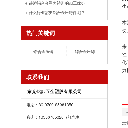
讲述铝合金重力铸造的加工优势
生
什么行业需要铝合金压铸件呢？
术
便
热门关键词
来
铝合金压铸
锌合金压铸
性
化
力
联系我们
东莞铭驰五金塑胶有限公司
电话：86-0769-85981356
咨询：13556705820（张先生）
本